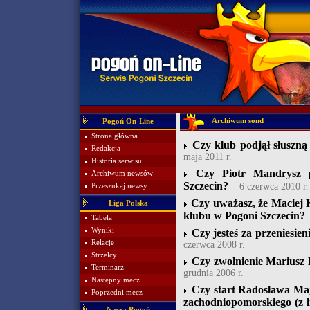
Archiwum sond
Pogoń On-Line
Strona główna
Czy klub podjął słuszną
Redakcja
maja 2011 r.
Historia serwisu
Czy Piotr Mandrysz p
Archiwum newsów
Szczecin?
6 czerwca 2010 r.
Przeszukaj newsy
Czy uważasz, że Maciej 
Liga Polska
klubu w Pogoni Szczecin?
Tabela
Wyniki
Czy jesteś za przeniesie
Relacje
czerwca 2008 r.
Strzelcy
Czy zwolnienie Mariusz 
Terminarz
grudnia 2006 r.
Następny mecz
Czy start Radosława Ma
Poprzedni mecz
zachodniopomorskiego (z l
Nasza Pogoń