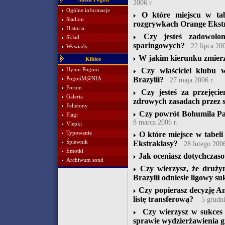
2006 r.
Ogólne informacje
O które miejscu w tab
Stadion
rozgrywkach Orange Ekstr
Historia
Czy jesteś zadowolo
Skład
sparingowych?
22 lipca 200
Wywiady
W jakim kierunku zmierz
Kibice
Czy właściciel klubu 
Hymn Pogoni
Brazylii?
PogońM@NIA
27 maja 2006 r.
Forum
Czy jesteś za przejęc
Galeria
zdrowych zasadach przez 
Felietony
Czy powrót Bohumila Pan
Flagi
8 marca 2006 r.
Vlepki
Typowanie
O które miejsce w tabel
Śpiewnik
Ekstraklasy?
28 lutego 2006
Emotki
Jak oceniasz dotychczaso
Archiwum sond
Czy wierzysz, że druży
Brazylii odniesie ligowy su
Czy popierasz decyzję An
listę transferową?
5 grudni
Czy wierzysz w sukces
sprawie wydzierżawienia 