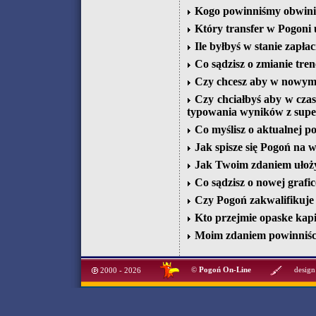
Kogo powinniśmy obwinia
Który transfer w Pogoni 
Ile byłbyś w stanie zapła
Co sądzisz o zmianie tren
Czy chcesz aby w nowym 
Czy chciałbyś aby w czas
typowania wyników z supe
Co myślisz o aktualnej p
Jak spisze się Pogoń na w
Jak Twoim zdaniem ułoży 
Co sądzisz o nowej grafic
Czy Pogoń zakwalifikuje 
Kto przejmie opaske kap
Moim zdaniem powinniśc
©
Pogoń On-Line
design
2000 - 2026