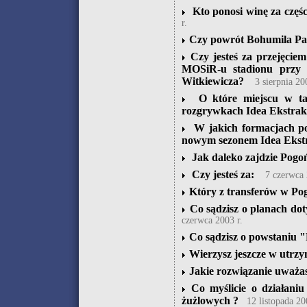
Kto ponosi winę za częś
r.
Czy powrót Bohumila Pan
Czy jesteś za przejęci
MOSiR-u stadionu przy 
Witkiewicza?
3 sierpnia 20
O które miejscu w tab
rozgrywkach Idea Ekstrak
W jakich formacjach po
nowym sezonem Idea Ekstr
Jak daleko zajdzie Pogo
Czy jesteś za:
7 czerwca 
Który z transferów w Pog
Co sądzisz o planach do
czerwca 2003 r.
Co sądzisz o powstaniu 
Wierzysz jeszcze w utrzym
Jakie rozwiązanie uważas
Co myślicie o działani
żużlowych ?
12 listopada 20