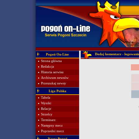
Dodaj komentarz - logowani
Pogoń On-Line
Strona główna
Redakcja
Historia serwisu
Archiwum newsów
Przeszukaj newsy
Liga Polska
Tabela
Wyniki
Relacje
Strzelcy
Terminarz
Następny mecz
Poprzedni mecz
Nasza Pogoń