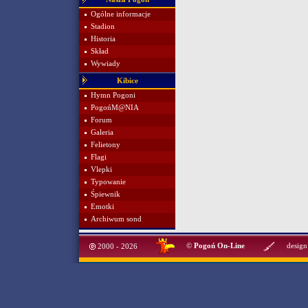
Ogólne informacje
Stadion
Historia
Skład
Wywiady
Kibice
Hymn Pogoni
PogońM@NIA
Forum
Galeria
Felietony
Flagi
Vlepki
Typowanie
Śpiewnik
Emotki
Archiwum sond
©
Pogoń On-Line
design
2000 - 2026